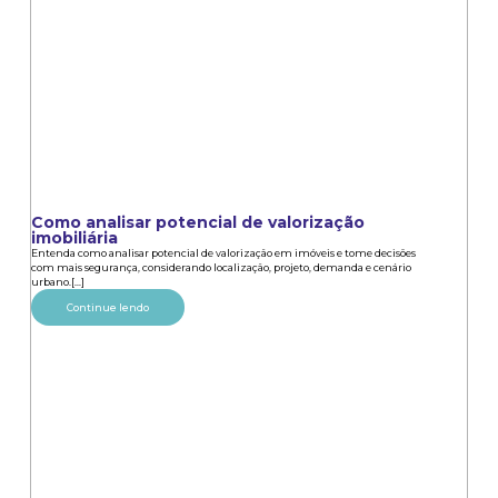
Como analisar potencial de valorização
imobiliária
Entenda como analisar potencial de valorização em imóveis e tome decisões
com mais segurança, considerando localização, projeto, demanda e cenário
urbano.[...]
Continue lendo