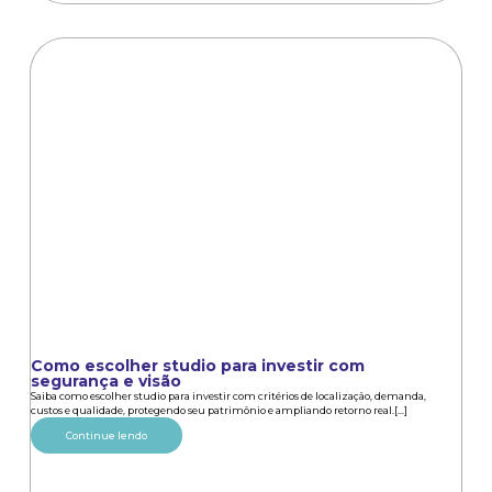
Como escolher studio para investir com
segurança e visão
Saiba como escolher studio para investir com critérios de localização, demanda,
custos e qualidade, protegendo seu patrimônio e ampliando retorno real.[...]
Continue lendo