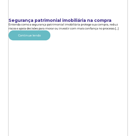
Segurança patrimonial imobiliária na compra
Entenda como a segurança patrimonial imobiliária protege sua compra, reduz
riscos e apoia decisões para morar ou investir com mais confiança no processo.[...]
Continue lendo