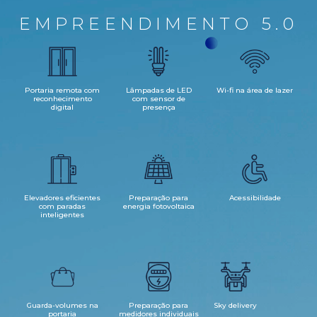
EMPREENDIMENTO 5.0
Portaria remota com
Lâmpadas de LED
Wi-fi na área de lazer
reconhecimento
com sensor de
digital
presença
Elevadores eficientes
Preparação para
Acessibilidade
com paradas
energia fotovoltaica
inteligentes
Guarda-volumes na
Preparação para
Sky delivery
portaria
medidores individuais