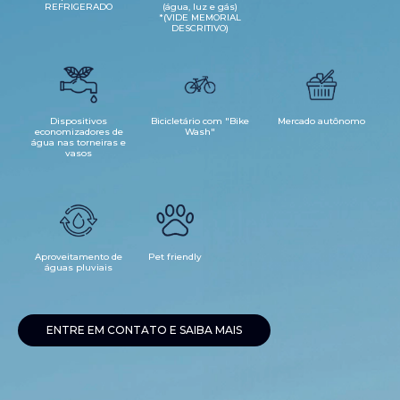
REFRIGERADO
(água, luz e gás)
*(VIDE MEMORIAL
DESCRITIVO)
Dispositivos
Bicicletário com "Bike
Mercado autônomo
economizadores de
Wash"
água nas torneiras e
vasos
Aproveitamento de
Pet friendly
águas pluviais
ENTRE EM CONTATO E SAIBA MAIS