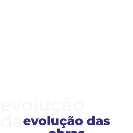
evolução
das obras
evolução das