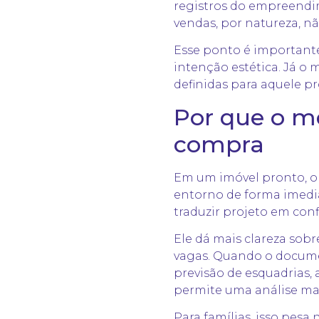
registros do empreendi
vendas, por natureza, nã
Esse ponto é important
intenção estética. Já o 
definidas para aquele pr
Por que o me
compra
Em um imóvel pronto, o 
entorno de forma imedi
traduzir projeto em conf
Ele dá mais clareza so
vagas. Quando o documen
previsão de esquadrias, 
permite uma análise mai
Para famílias, isso pesa 