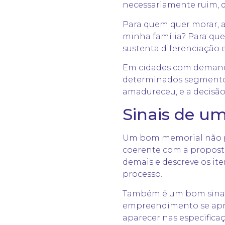
necessariamente ruim, d
Para quem quer morar, a
minha família? Para que
sustenta diferenciação 
Em cidades com demanda
determinados segmentos,
amadureceu, e a decisão
Sinais de u
Um bom memorial não pr
coerente com a propost
demais e descreve os it
processo.
Também é um bom sinal
empreendimento se apres
aparecer nas especifica