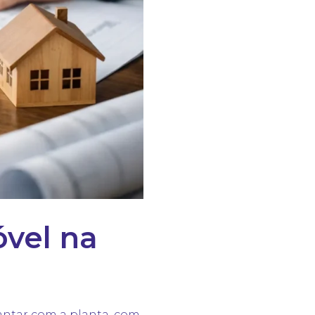
óvel na
ntar com a planta, com