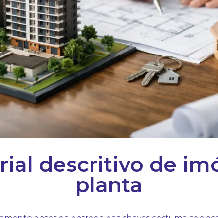
al descritivo de im
planta
ento antes da entrega das chaves costuma se enca