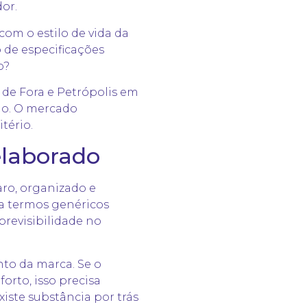
or.
om o estilo de vida da
 de especificações
o?
 de Fora
e Petrópolis em
ido. O mercado
tério.
elaborado
ro, organizado e
a termos genéricos
previsibilidade no
o da marca. Se o
rto, isso precisa
iste substância por trás