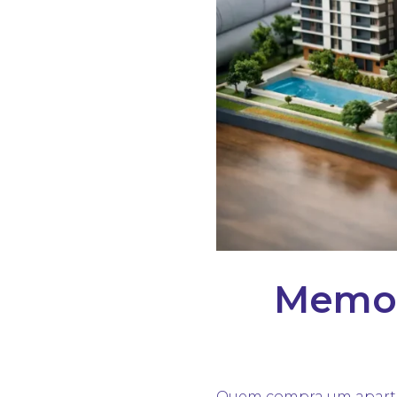
Memori
Quem compra um apartam