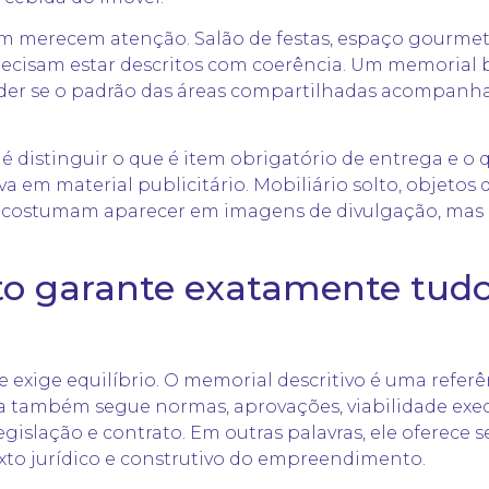
merecem atenção. Salão de festas, espaço gourmet, a
recisam estar descritos com coerência. Um memorial
er se o padrão das áreas compartilhadas acompanh
 é distinguir o que é item obrigatório de entrega e o
a em material publicitário. Mobiliário solto, objetos
 costumam aparecer em imagens de divulgação, mas is
o garante exatamente tudo
 exige equilíbrio. O memorial descritivo é uma referê
 também segue normas, aprovações, viabilidade exec
egislação e contrato. Em outras palavras, ele oferece 
exto jurídico e construtivo do empreendimento.