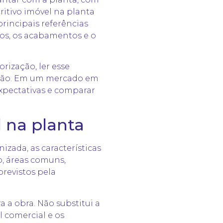
itivo imóvel na planta
incipais referências
os, os acabamentos e o
rização, ler esse
cisão. Em um mercado em
expectativas e comparar
l na planta
zada, as características
, áreas comuns,
previstos pela
 a obra. Não substitui a
l comercial e os