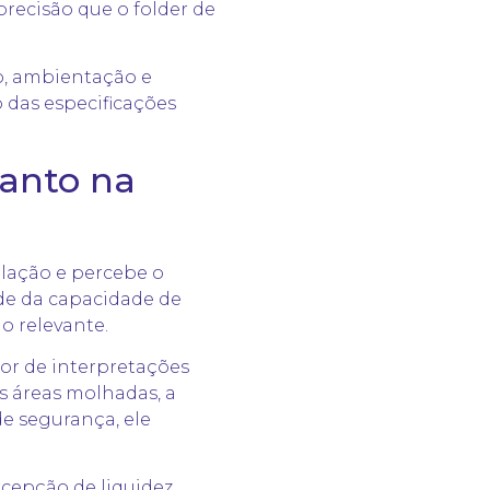
recisão que o folder de
o, ambientação e
o das especificações
tanto na
ilação e percebe o
de da capacidade de
o relevante.
or de interpretações
s áreas molhadas, a
de segurança, ele
rcepção de liquidez,