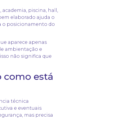
cademia, piscina, hall,
 bem elaborado ajuda o
a o posicionamento do
 que aparece apenas
 de ambientação e
so não significa que
 como está
ncia técnica
utiva e eventuais
segurança, mas precisa