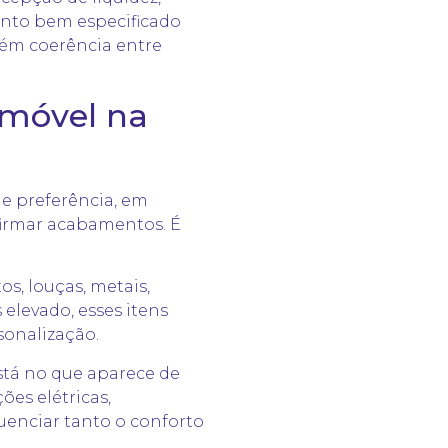
nto bem especificado
tém coerência entre
imóvel na
de preferência, em
firmar acabamentos. É
os, louças, metais,
elevado, esses itens
sonalização.
stá no que aparece de
es elétricas,
uenciar tanto o conforto