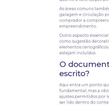
As áreas comuns também 
garagem e circulação p
comprador a compreend
empreendimento.
Outro aspecto essencial
como sugestão decorativ
elementos cenográficos
estejam incluídos.
O document
escrito?
Aqui entra um ponto que
fundamental, mas a obra
ajustes permitidos por l
ser lido dentro do cont