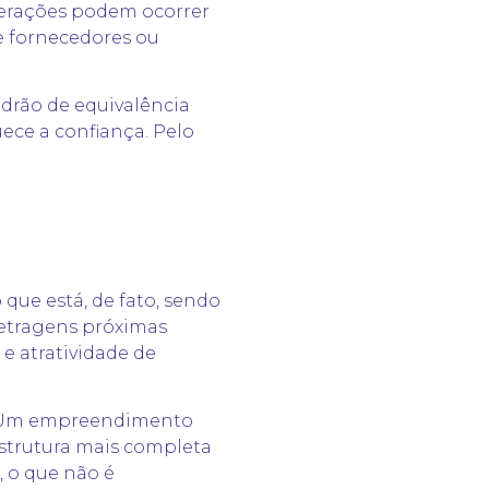
lterações podem ocorrer
de fornecedores ou
padrão de equivalência
ece a confiança. Pelo
ue está, de fato, sendo
metragens próximas
e atratividade de
s. Um empreendimento
estrutura mais completa
 o que não é