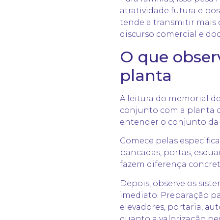
atratividade futura
e pos
tende a transmitir mai
discurso comercial e d
O que obser
planta
A leitura do memorial de
conjunto com a planta d
entender o conjunto da
Comece pelas especificaç
bancadas, portas, esqua
fazem diferença concret
Depois, observe os sist
imediato. Preparação pa
elevadores, portaria, a
quanto a valorização pe