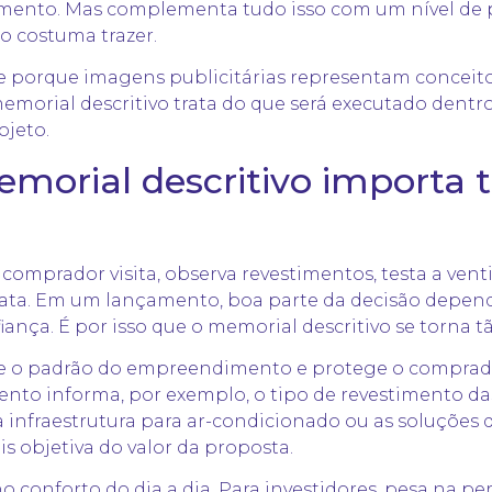
mento. Mas complementa tudo isso com um nível de p
o costuma trazer.
e porque imagens publicitárias representam conceit
memorial descritivo trata do que será executado dentr
ojeto.
morial descritivo importa 
comprador visita, observa revestimentos, testa a vent
ata. Em um lançamento, boa parte da decisão depen
iança. É por isso que o memorial descritivo se torna tã
bre o padrão do empreendimento e protege o comprad
to informa, por exemplo, o tipo de revestimento da
a infraestrutura para ar-condicionado ou as soluções 
s objetiva do valor da proposta.
no conforto do dia a dia. Para investidores, pesa na pe