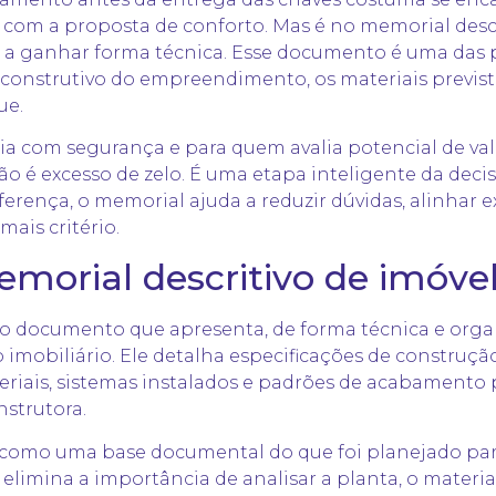
 com a proposta de conforto. Mas é no memorial descr
a ganhar forma técnica. Esse documento é uma das pr
construtivo do empreendimento, os materiais previst
ue.
 com segurança e para quem avalia potencial de valo
o é excesso de zelo. É uma etapa inteligente da de
ferença, o memorial ajuda a reduzir dúvidas, alinhar 
is critério.
morial descritivo de imóve
 o documento que apresenta, de forma técnica e organi
obiliário. Ele detalha especificações de construção
eriais, sistemas instalados e padrões de acabamento 
nstrutora.
a como uma base documental do que foi planejado para
 elimina a importância de analisar a planta, o materia