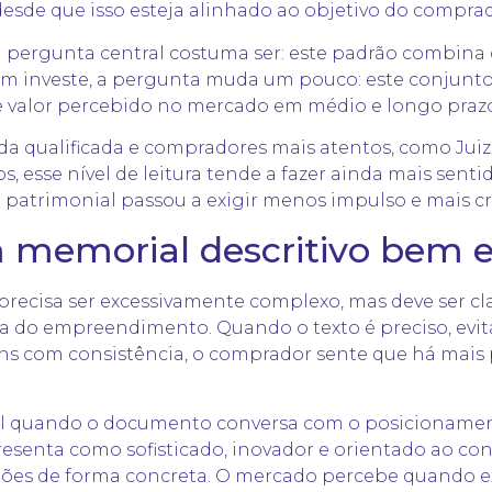
esde que isso esteja alinhado ao objetivo do comprad
 pergunta central costuma ser: este padrão combina c
m investe, a pergunta muda um pouco: este conjunto
e
valor percebido
no mercado em médio e longo praz
 qualificada e compradores mais atentos, como
Juiz
 esse nível de leitura tende a fazer ainda mais sent
 patrimonial passou a exigir menos impulso e mais cri
m memorial descritivo bem 
ecisa ser excessivamente complexo, mas deve ser cla
a do empreendimento. Quando o texto é preciso, evit
ens com consistência, o comprador sente que há mais 
 quando o documento conversa com o posicionament
enta como sofisticado, inovador e orientado ao confo
ções de forma concreta. O mercado percebe quando ex