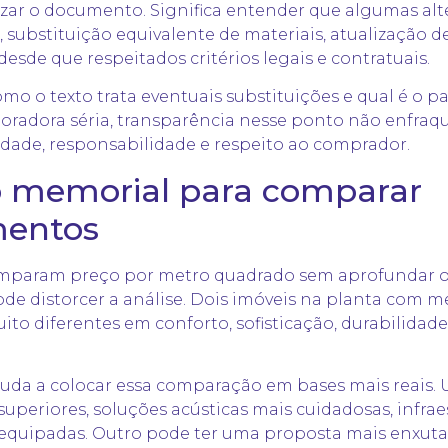
tivizar o documento. Significa entender que algumas a
 substituição equivalente de materiais, atualização 
esde que respeitados critérios legais e contratuais.
como o texto trata eventuais substituições e qual é o 
oradora séria, transparência nesse ponto não enfraqu
idade, responsabilidade e respeito ao comprador.
 memorial para comparar
entos
param preço por metro quadrado sem aprofundar o q
ode distorcer a análise. Dois imóveis na planta com 
o diferentes em conforto, sofisticação, durabilidade 
ajuda a colocar essa comparação em bases mais reai
superiores, soluções acústicas mais cuidadosas, infra
equipadas. Outro pode ter uma proposta mais enxuta,