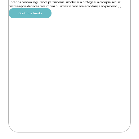
Entenda como a segurança patrimonial imobiliária protege sua compra, reduz
riscos e apoia decisões para morar ou investir com mais confiança no processo.[...]
Continue lendo