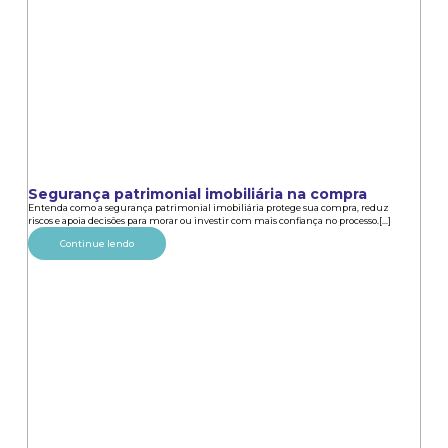
Segurança patrimonial imobiliária na compra
Entenda como a segurança patrimonial imobiliária protege sua compra, reduz
riscos e apoia decisões para morar ou investir com mais confiança no processo.[...]
Continue lendo