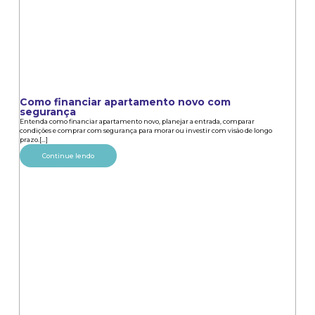
Como financiar apartamento novo com
segurança
Entenda como financiar apartamento novo, planejar a entrada, comparar
condições e comprar com segurança para morar ou investir com visão de longo
prazo.[...]
Continue lendo