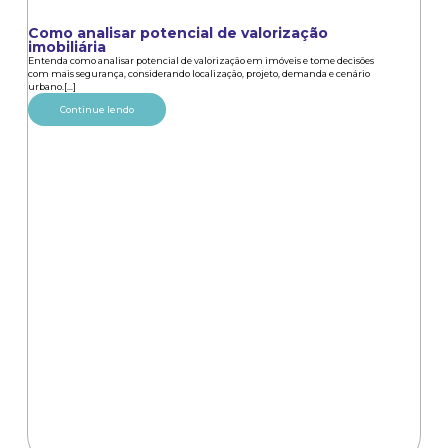
Como analisar potencial de valorização
imobiliária
Entenda como analisar potencial de valorização em imóveis e tome decisões
com mais segurança, considerando localização, projeto, demanda e cenário
urbano.[...]
Continue lendo