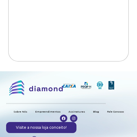
Sobre Nós
Empreendimentos
Assinaturas
Blog
Fale Conosco
Visite a nossa loja conceito!