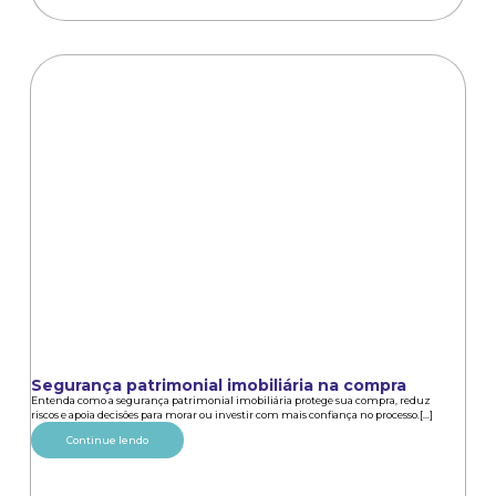
Segurança patrimonial imobiliária na compra
Entenda como a segurança patrimonial imobiliária protege sua compra, reduz
riscos e apoia decisões para morar ou investir com mais confiança no processo.[...]
Continue lendo