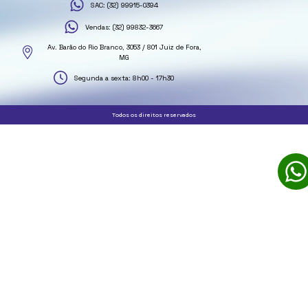
SAC: (32) 99915-0394
Vendas: (32) 99832-3667
Av. Barão do Rio Branco, 3053 / 801 Juiz de Fora,
MG
Segunda a sexta: 8h00 - 17h30
Todos os direitos reservados