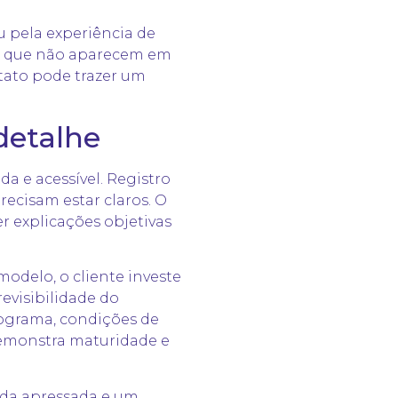
 pela experiência de
s que não aparecem em
tato pode trazer um
detalhe
 e acessível. Registro
recisam estar claros. O
r explicações objetivas
 modelo, o cliente investe
evisibilidade do
ograma, condições de
demonstra maturidade e
da apressada e um