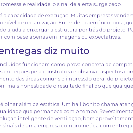
omessa e realidade, o sinal de alerta surge cedo.
te é a capacidade de execução. Muitas empresas vend
nível de organização. Entender quem incorpora, qu
 ajuda a enxergar a estrutura por trás do projeto. P
ir com base apenas em imagens ou expectativas.
 entregas diz muito
ncluídos funcionam como prova concreta de compet
bras entregues pela construtora e observar aspectos c
mento das áreas comuns e impressão geral do projet
om mais honestidade o resultado final do que qualqu
é olhar além da estética. Um hall bonito chama aten
qualidade que permanece com o tempo. Revestimento
olução inteligente de ventilação, bom aproveitamen
 sinais de uma empresa comprometida com entrega 