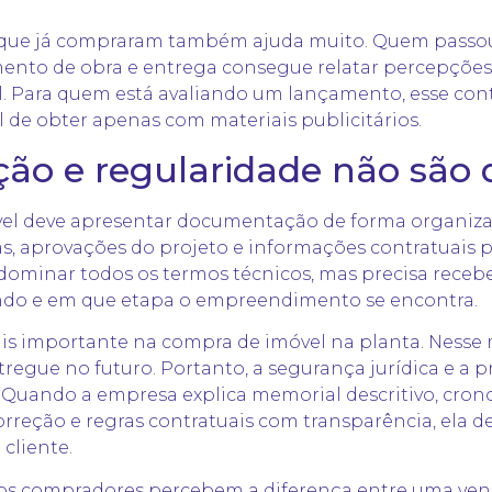
 que já compraram também ajuda muito. Quem passou
ento de obra e entrega consegue relatar percepçõe
l. Para quem está avaliando um lançamento, esse con
il de obter apenas com materiais publicitários.
o e regularidade não são 
el deve apresentar documentação de forma organizada
s, aprovações do projeto e informações contratuais p
ominar todos os termos técnicos, mas precisa recebe
ando e em que etapa o empreendimento se encontra.
ais importante na compra de
imóvel na planta
. Nesse
egue no futuro. Portanto, a segurança jurídica e a pr
Quando a empresa explica memorial descritivo, cron
rreção e regras contratuais com transparência, ela 
 cliente.
os compradores percebem a diferença entre uma ven