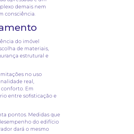
omplexo demais nem
om consciência.
bamento
rência do imóvel
colha de materiais,
urança estrutural e
imitações no uso
nalidade real,
e conforto. Em
o entre sofisticação e
a pontos. Medidas que
 desempenho do edifício
rador dará o mesmo