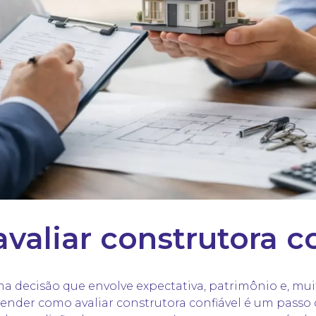
valiar construtora co
a decisão que envolve expectativa, patrimônio e, mui
entender como avaliar construtora confiável é um pass