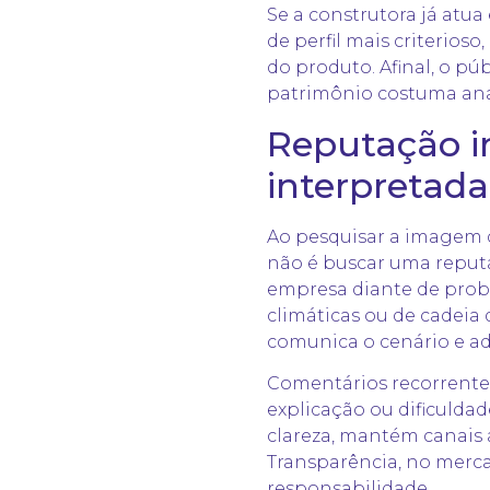
Se a construtora já atu
de perfil mais criterio
do produto. Afinal, o p
patrimônio costuma ana
Reputação i
interpretada
Ao pesquisar a imagem d
não é buscar uma reputa
empresa diante de probl
climáticas ou de cadeia
comunica o cenário e ad
Comentários recorrente
explicação ou dificuld
clareza, mantém canais 
Transparência, no merca
responsabilidade.