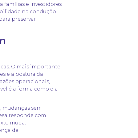
 famílias e investidores
sabilidade na condução
para preservar
em
icas. O mais importante
es e a postura da
azões operacionais,
vel é a forma como ela
as, mudanças sem
resa responde com
exto muda.
ença de