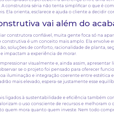
 A construtora séria não tenta simplificar o que é c
s. Ela orienta, esclarece e ajuda o cliente a decidir c
onstrutiva vai além do aca
ar construtora confiável, muita gente foca só na apa
 construtiva é um conceito mais amplo. Ela envolve es
o, soluções de conforto, racionalidade de planta, seg
ue impactam a experiência de morar.
pressionar visualmente e, ainda assim, apresentar l
 observar se o projeto foi pensado para oferecer funcio
boa iluminação e integração coerente entre estética 
ão mais elevado, espera-se justamente esse equilíbri
is ligados à
sustentabilidade e eficiência
também cont
alorizam o uso consciente de recursos e melhoram o
nto quem mora quanto quem investe. Nem todo comp