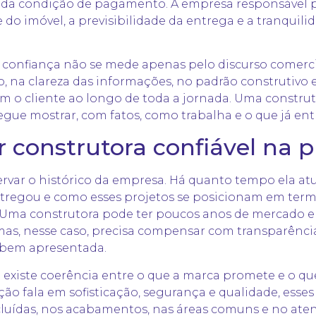
é da condição de pagamento. A empresa responsável p
 do imóvel, a previsibilidade da entrega e a tranqui
 confiança não se mede apenas pelo discurso comerci
co, na clareza das informações, no padrão construtivo
m o cliente ao longo de toda a jornada. Uma construt
ue mostrar, com fatos, como trabalha e o que já ent
 construtora confiável na p
rvar o histórico da empresa. Há quanto tempo ela at
regou e como esses projetos se posicionam em term
 Uma construtora pode ter poucos anos de mercado e 
 mas, nesse caso, precisa compensar com transparência
bem apresentada.
 existe coerência entre o que a marca promete e o qu
ção fala em sofisticação, segurança e qualidade, esse
cluídas, nos acabamentos, nas áreas comuns e no at