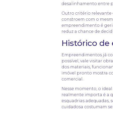
desalinhamento entre pr
Outro critério relevan
constroem com o mesmo 
empreendimento é gerido
reduz a chance de decid
Histórico de
Empreendimentos já co
possível, vale visitar o
dos materiais, funciona
imóvel pronto mostra c
comercial.
Nesse momento, o ideal 
realmente importa é a 
esquadrias adequadas, s
cuidadosa costumam ser