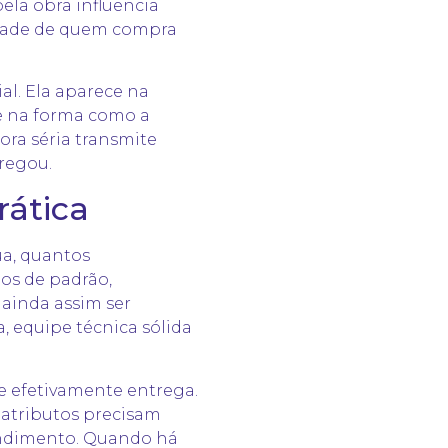
ela obra influencia
lidade de quem compra
al. Ela aparece na
 e na forma como a
ora séria transmite
regou.
rática
ua, quantos
os de padrão,
ainda assim ser
, equipe técnica sólida
e efetivamente entrega.
s atributos precisam
endimento. Quando há