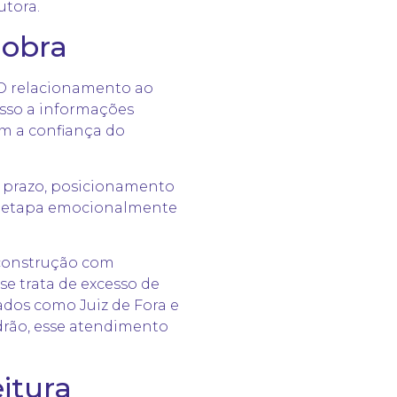
utora.
 obra
 O relacionamento ao
esso a informações
em a confiança do
e prazo, posicionamento
uma etapa emocionalmente
 construção com
e trata de excesso de
dos como Juiz de Fora e
drão, esse atendimento
itura