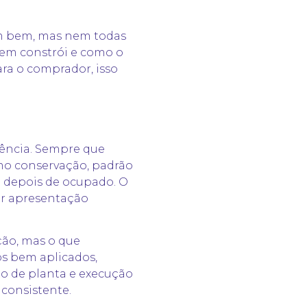
em bem, mas nem todas
em constrói e como o
ara o comprador, isso
ência. Sempre que
omo conservação, padrão
o depois de ocupado. O
er apresentação
ção, mas o que
s bem aplicados,
to de planta e execução
consistente.