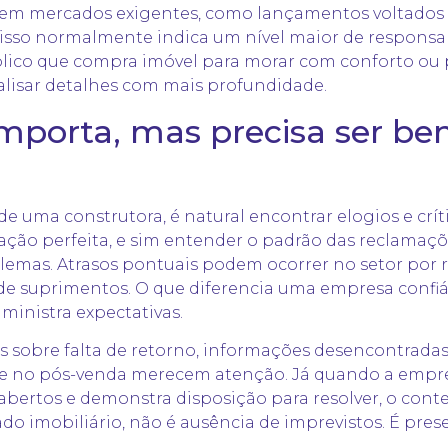
a em mercados exigentes, como lançamentos voltados a
so, isso normalmente indica um nível maior de respon
úblico que compra imóvel para morar com conforto ou 
lisar detalhes com mais profundidade.
mporta, mas precisa ser b
e uma construtora, é natural encontrar elogios e crít
ção perfeita, e sim entender o padrão das reclamaçõ
emas. Atrasos pontuais podem ocorrer no setor por r
 de suprimentos. O que diferencia uma empresa confiá
ministra expectativas.
s sobre falta de retorno, informações desencontrad
ade no pós-venda merecem atenção. Já quando a emp
abertos e demonstra disposição para resolver, o cont
do imobiliário, não é ausência de imprevistos. É pres